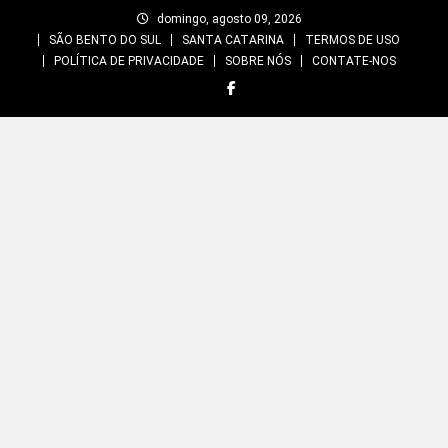
Skip
domingo, agosto 09, 2026
to
SÃO BENTO DO SUL
SANTA CATARINA
TERMOS DE USO
content
POLÍTICA DE PRIVACIDADE
SOBRE NÓS
CONTATE-NOS