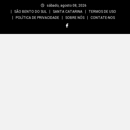
Skip
sábado, agosto 08, 2026
to
SÃO BENTO DO SUL
SANTA CATARINA
TERMOS DE USO
content
POLÍTICA DE PRIVACIDADE
SOBRE NÓS
CONTATE-NOS