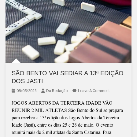
SÃO BENTO VAI SEDIAR A 13ª EDIÇÃO
DOS JASTI
On
08/05/2023
Da Redação
Leave A Comment
SÃO
JOGOS ABERTOS DA TERCEIRA IDADE VÃO
BENTO
REUNIR 2 MIL ATLETAS São Bento do Sul se prepara
VAI
para receber a 13ª edição dos Jogos Abertos da Terceira
SEDIAR
Idade (Jasti), entre os dias 25 e 28 de maio. O evento
A
reunirá mais de 2 mil atletas de Santa Catarina. Para
13ª