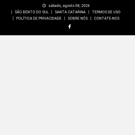
Skip
sábado, agosto 08, 2026
to
SÃO BENTO DO SUL
SANTA CATARINA
TERMOS DE USO
content
POLÍTICA DE PRIVACIDADE
SOBRE NÓS
CONTATE-NOS