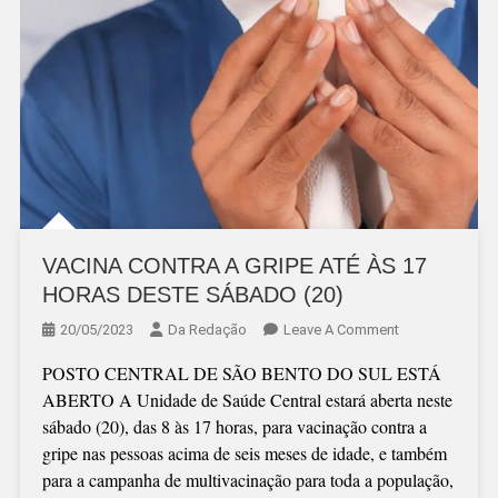
VACINA CONTRA A GRIPE ATÉ ÀS 17
HORAS DESTE SÁBADO (20)
On
20/05/2023
Da Redação
Leave A Comment
VACINA
POSTO CENTRAL DE SÃO BENTO DO SUL ESTÁ
CONTRA
ABERTO A Unidade de Saúde Central estará aberta neste
A
sábado (20), das 8 às 17 horas, para vacinação contra a
GRIPE
gripe nas pessoas acima de seis meses de idade, e também
ATÉ
para a campanha de multivacinação para toda a população,
ÀS