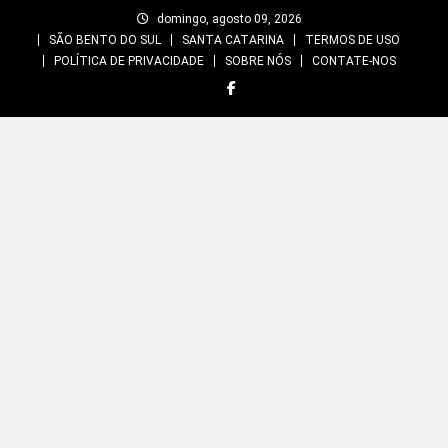
Skip
domingo, agosto 09, 2026
to
SÃO BENTO DO SUL
SANTA CATARINA
TERMOS DE USO
content
POLÍTICA DE PRIVACIDADE
SOBRE NÓS
CONTATE-NOS