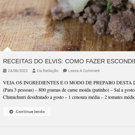
RECEITAS DO ELVIS: COMO FAZER ESCOND
On
24/06/2023
Da Redação
Leave A Comment
RECEITAS
VEJA OS INGREDIENTES E O MODO DE PREPARO DESTA DELÍ
DO
(Para 3 pessoas) – 800 gramas de carne moída (patinho) – Sal a gosto
ELVIS:
Chimichurri desidratado a gosto – 1 cenoura média – 2 tomates médi
COMO
FAZER
Continue lendo
ESCONDIDINHO
DE
CARNE
MOÍDA