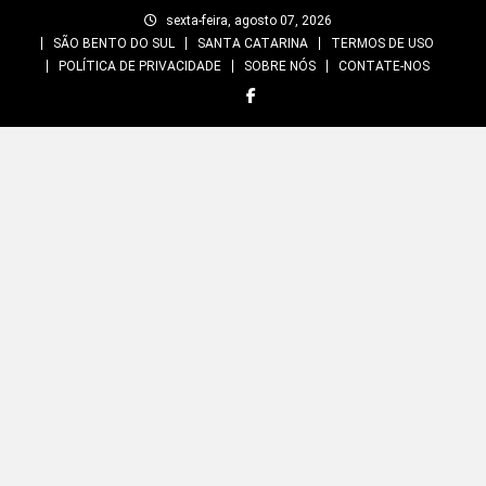
Skip
sexta-feira, agosto 07, 2026
to
SÃO BENTO DO SUL
SANTA CATARINA
TERMOS DE USO
content
POLÍTICA DE PRIVACIDADE
SOBRE NÓS
CONTATE-NOS