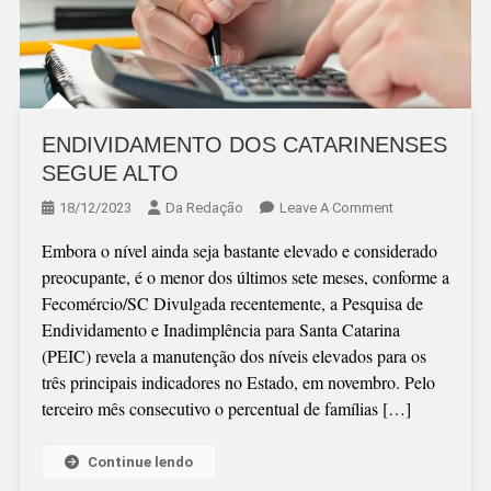
ENDIVIDAMENTO DOS CATARINENSES
SEGUE ALTO
On
18/12/2023
Da Redação
Leave A Comment
ENDIVIDAMEN
Embora o nível ainda seja bastante elevado e considerado
DOS
preocupante, é o menor dos últimos sete meses, conforme a
CATARINENSE
Fecomércio/SC Divulgada recentemente, a Pesquisa de
SEGUE
Endividamento e Inadimplência para Santa Catarina
ALTO
(PEIC) revela a manutenção dos níveis elevados para os
três principais indicadores no Estado, em novembro. Pelo
terceiro mês consecutivo o percentual de famílias […]
Continue lendo