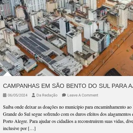
CAMPANHAS EM SÃO BENTO DO SUL PARA A
On
06/05/2024
Da Redação
Leave A Comment
CAMPANHAS
Saiba onde deixar as doações no município para encaminhamento ao E
EM
Grande do Sul segue sofrendo com os duros efeitos dos alagamentos qu
SÃO
Porto Alegre. Para ajudar os cidadãos a reconstruírem suas vidas, di
BENTO
inclusive por […]
DO