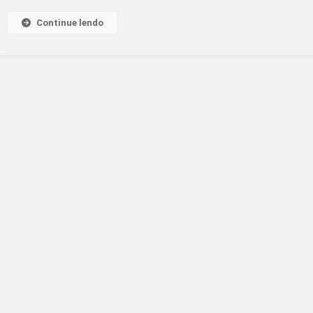
SUL
Continue lendo
PARA
AJUDAR
O
RIO
GRANDE
DO
SUL