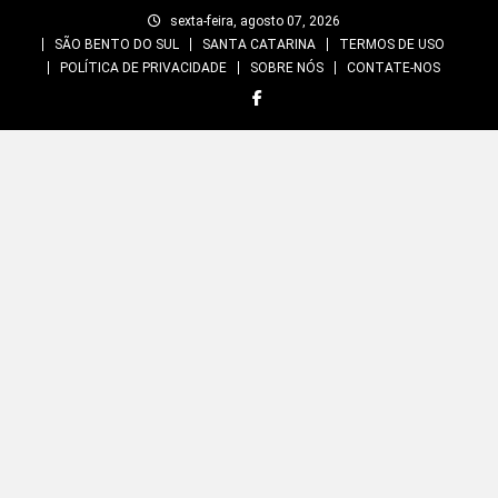
Skip
sexta-feira, agosto 07, 2026
to
SÃO BENTO DO SUL
SANTA CATARINA
TERMOS DE USO
content
POLÍTICA DE PRIVACIDADE
SOBRE NÓS
CONTATE-NOS