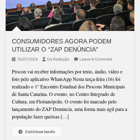
CONSUMIDORES AGORA PODEM
UTILIZAR O “ZAP DENÚNCIA”
On
16/07/2024
Da Redação
Leave A Comment
CONSUMIDOR
Procon vai receber informações por texto, áudio, vídeo e
AGORA
foto pelo aplicativo WhatsApp Nesta terça-feira (16) foi
PODEM
realizado o 1° Encontro Estadual dos Procons Municipais
UTILIZAR
de Santa Catarina. O evento, no Centro Integrado de
O
Cultura, em Florianópolis. O evento foi marcado pelo
“ZAP
lançamento do ZAP Denúncia, uma forma mais ágil para a
DENÚNCIA”
população fazer queixas […]
Continue lendo