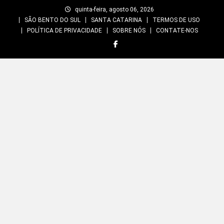
Skip
quinta-feira, agosto 06, 2026
to
SÃO BENTO DO SUL
SANTA CATARINA
TERMOS DE USO
content
POLÍTICA DE PRIVACIDADE
SOBRE NÓS
CONTATE-NOS