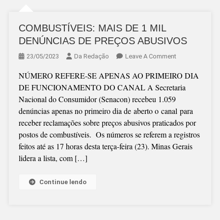
COMBUSTÍVEIS: MAIS DE 1 MIL
DENÚNCIAS DE PREÇOS ABUSIVOS
On
23/05/2023
Da Redação
Leave A Comment
COMBUSTÍVEIS
NÚMERO REFERE-SE APENAS AO PRIMEIRO DIA
MAIS
DE FUNCIONAMENTO DO CANAL A Secretaria
DE
Nacional do Consumidor (Senacon) recebeu 1.059
1
denúncias apenas no primeiro dia de aberto o canal para
MIL
receber reclamações sobre preços abusivos praticados por
DENÚNCIAS
postos de combustíveis. Os números se referem a registros
DE
feitos até as 17 horas desta terça-feira (23). Minas Gerais
PREÇOS
lidera a lista, com […]
ABUSIVOS
Continue lendo