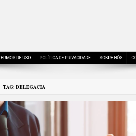
de São Bento do Sul, Santa Catarina, Brasil, Américas, Mundo!
TERMOS DE USO
POLÍTICA DE PRIVACIDADE
SOBRE NÓS
C
TAG:
DELEGACIA