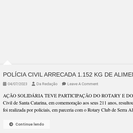
POLÍCIA CIVIL ARRECADA 1.152 KG DE ALIM
On
04/07/2023
Da Redação
Leave A Comment
POLÍCIA
AÇÃO SOLIDÁRIA TEVE PARTICIPAÇÃO DO ROTARY E DO INTER
CIVIL
Civil de Santa Catarina, em comemoração aos seus 211 anos, resultou
ARRECADA
foi realizada por policiais, em parceria com o Rotary Club de Serra Alt
1.152
KG
Continue lendo
DE
ALIMENTOS