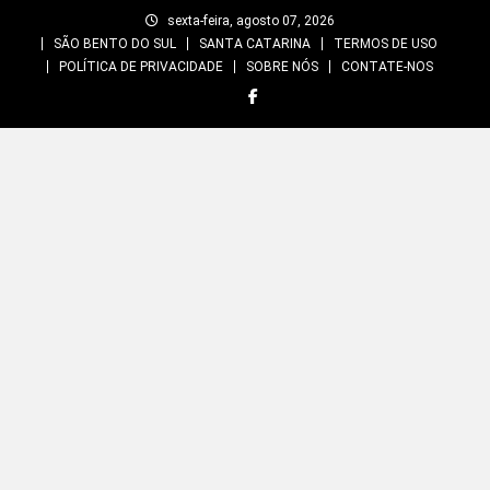
Skip
sexta-feira, agosto 07, 2026
to
SÃO BENTO DO SUL
SANTA CATARINA
TERMOS DE USO
content
POLÍTICA DE PRIVACIDADE
SOBRE NÓS
CONTATE-NOS