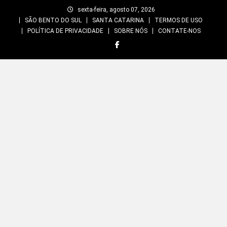
Skip
sexta-feira, agosto 07, 2026
to
SÃO BENTO DO SUL
SANTA CATARINA
TERMOS DE USO
content
POLÍTICA DE PRIVACIDADE
SOBRE NÓS
CONTATE-NOS