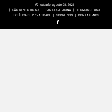
Skip
sábado, agosto 08, 2026
to
SÃO BENTO DO SUL
SANTA CATARINA
TERMOS DE USO
content
POLÍTICA DE PRIVACIDADE
SOBRE NÓS
CONTATE-NOS