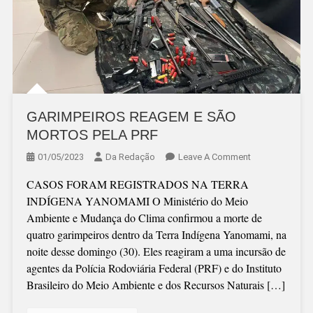
GARIMPEIROS REAGEM E SÃO
MORTOS PELA PRF
On
01/05/2023
Da Redação
Leave A Comment
GARIMPEIROS
CASOS FORAM REGISTRADOS NA TERRA
REAGEM
INDÍGENA YANOMAMI O Ministério do Meio
E
Ambiente e Mudança do Clima confirmou a morte de
SÃO
quatro garimpeiros dentro da Terra Indígena Yanomami, na
MORTOS
noite desse domingo (30). Eles reagiram a uma incursão de
PELA
agentes da Polícia Rodoviária Federal (PRF) e do Instituto
PRF
Brasileiro do Meio Ambiente e dos Recursos Naturais […]