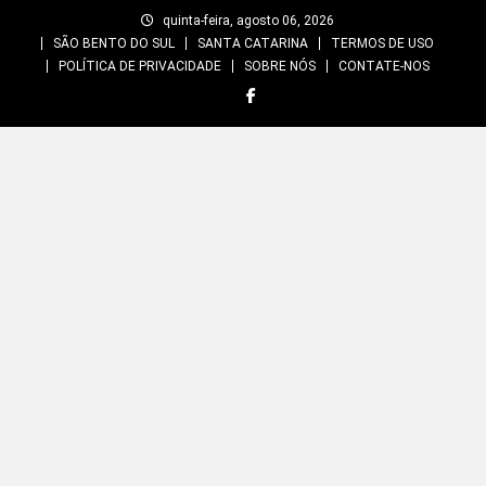
Skip
quinta-feira, agosto 06, 2026
to
SÃO BENTO DO SUL
SANTA CATARINA
TERMOS DE USO
content
POLÍTICA DE PRIVACIDADE
SOBRE NÓS
CONTATE-NOS