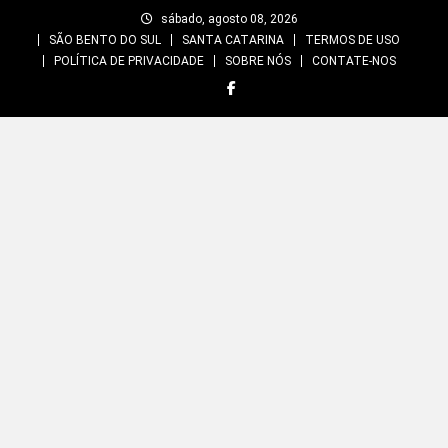
Skip
sábado, agosto 08, 2026
to
SÃO BENTO DO SUL
SANTA CATARINA
TERMOS DE USO
content
POLÍTICA DE PRIVACIDADE
SOBRE NÓS
CONTATE-NOS