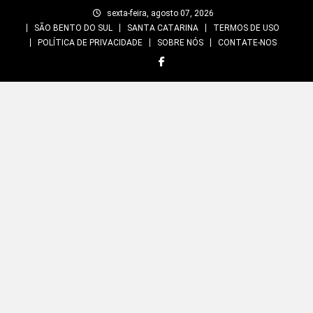
Skip
sexta-feira, agosto 07, 2026
to
SÃO BENTO DO SUL
SANTA CATARINA
TERMOS DE USO
content
POLÍTICA DE PRIVACIDADE
SOBRE NÓS
CONTATE-NOS