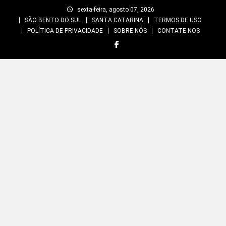
Skip
sexta-feira, agosto 07, 2026
to
SÃO BENTO DO SUL
SANTA CATARINA
TERMOS DE USO
content
POLÍTICA DE PRIVACIDADE
SOBRE NÓS
CONTATE-NOS