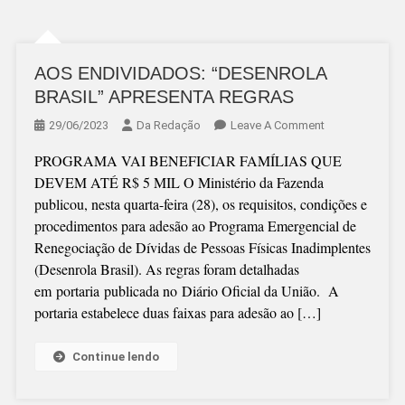
AOS ENDIVIDADOS: “DESENROLA
BRASIL” APRESENTA REGRAS
On
29/06/2023
Da Redação
Leave A Comment
AOS
PROGRAMA VAI BENEFICIAR FAMÍLIAS QUE
ENDIVIDADOS:
DEVEM ATÉ R$ 5 MIL O Ministério da Fazenda
“DESENROLA
publicou, nesta quarta-feira (28), os requisitos, condições e
BRASIL”
procedimentos para adesão ao Programa Emergencial de
APRESENTA
Renegociação de Dívidas de Pessoas Físicas Inadimplentes
REGRAS
(Desenrola Brasil). As regras foram detalhadas
em portaria publicada no Diário Oficial da União. A
portaria estabelece duas faixas para adesão ao […]
Continue lendo