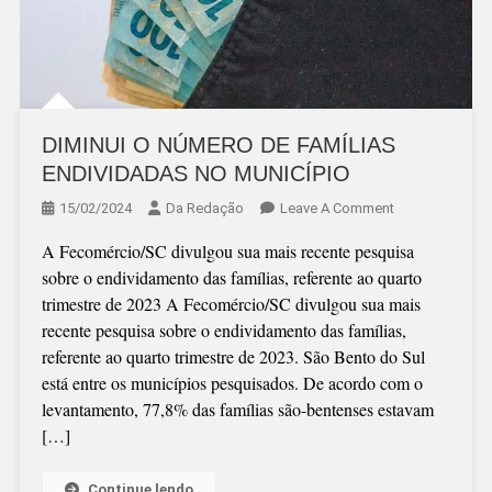
DIMINUI O NÚMERO DE FAMÍLIAS
ENDIVIDADAS NO MUNICÍPIO
On
15/02/2024
Da Redação
Leave A Comment
DIMINUI
A Fecomércio/SC divulgou sua mais recente pesquisa
O
sobre o endividamento das famílias, referente ao quarto
NÚMERO
trimestre de 2023 A Fecomércio/SC divulgou sua mais
DE
recente pesquisa sobre o endividamento das famílias,
FAMÍLIAS
referente ao quarto trimestre de 2023. São Bento do Sul
ENDIVIDADAS
está entre os municípios pesquisados. De acordo com o
NO
levantamento, 77,8% das famílias são-bentenses estavam
MUNICÍPIO
[…]
Continue lendo