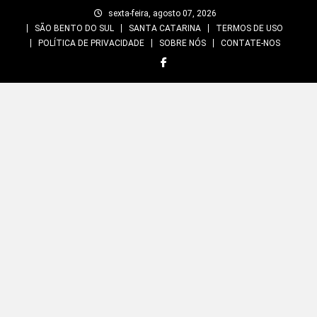
Skip
sexta-feira, agosto 07, 2026
to
SÃO BENTO DO SUL
SANTA CATARINA
TERMOS DE USO
content
POLÍTICA DE PRIVACIDADE
SOBRE NÓS
CONTATE-NOS