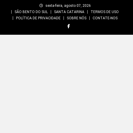
Skip
sexta-feira, agosto 07, 2026
to
SÃO BENTO DO SUL
SANTA CATARINA
TERMOS DE USO
content
POLÍTICA DE PRIVACIDADE
SOBRE NÓS
CONTATE-NOS