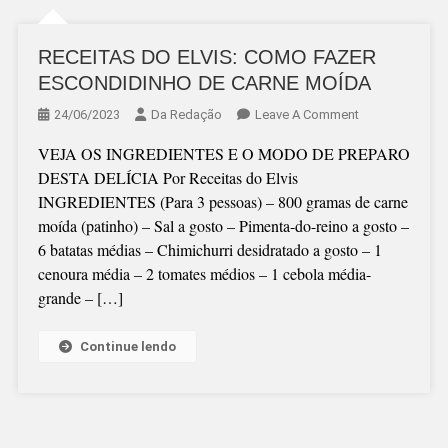
RECEITAS DO ELVIS: COMO FAZER
ESCONDIDINHO DE CARNE MOÍDA
On
24/06/2023
Da Redação
Leave A Comment
RECEITAS
VEJA OS INGREDIENTES E O MODO DE PREPARO
DO
DESTA DELÍCIA Por Receitas do Elvis
ELVIS:
INGREDIENTES (Para 3 pessoas) – 800 gramas de carne
COMO
moída (patinho) – Sal a gosto – Pimenta-do-reino a gosto –
FAZER
6 batatas médias – Chimichurri desidratado a gosto – 1
ESCONDIDINH
cenoura média – 2 tomates médios – 1 cebola média-
DE
grande – […]
CARNE
MOÍDA
Continue lendo