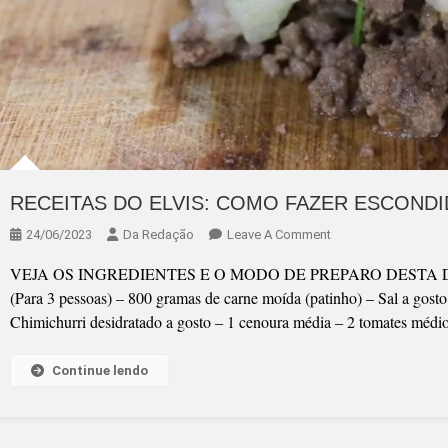
RECEITAS DO ELVIS: COMO FAZER ESCOND
On
24/06/2023
Da Redação
Leave A Comment
RECEITAS
VEJA OS INGREDIENTES E O MODO DE PREPARO DESTA DELÍ
DO
(Para 3 pessoas) – 800 gramas de carne moída (patinho) – Sal a gosto
ELVIS:
Chimichurri desidratado a gosto – 1 cenoura média – 2 tomates médi
COMO
FAZER
Continue lendo
ESCONDIDINHO
DE
CARNE
MOÍDA