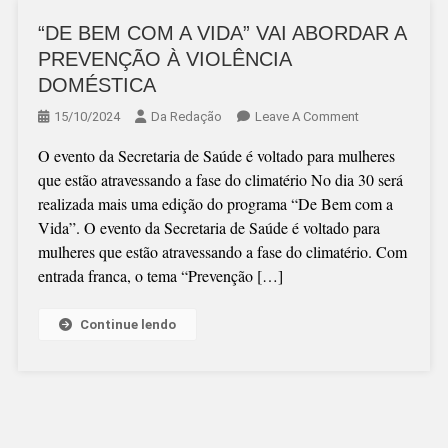
“DE BEM COM A VIDA” VAI ABORDAR A
PREVENÇÃO À VIOLÊNCIA
DOMÉSTICA
On
15/10/2024
Da Redação
Leave A Comment
“DE
O evento da Secretaria de Saúde é voltado para mulheres
BEM
que estão atravessando a fase do climatério No dia 30 será
COM
realizada mais uma edição do programa “De Bem com a
A
Vida”. O evento da Secretaria de Saúde é voltado para
VIDA”
mulheres que estão atravessando a fase do climatério. Com
VAI
entrada franca, o tema “Prevenção […]
ABORDAR
A
PREVENÇÃO
Continue lendo
À
VIOLÊNCIA
DOMÉSTICA