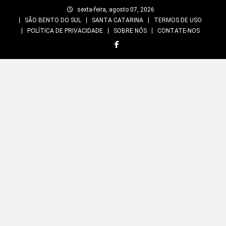
Skip
sexta-feira, agosto 07, 2026
to
SÃO BENTO DO SUL
SANTA CATARINA
TERMOS DE USO
content
POLÍTICA DE PRIVACIDADE
SOBRE NÓS
CONTATE-NOS