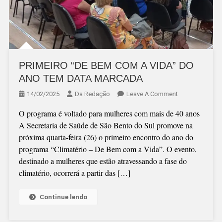
PRIMEIRO “DE BEM COM A VIDA” DO
ANO TEM DATA MARCADA
On
14/02/2025
Da Redação
Leave A Comment
PRIMEIRO
O programa é voltado para mulheres com mais de 40 anos
“DE
A Secretaria de Saúde de São Bento do Sul promove na
BEM
próxima quarta-feira (26) o primeiro encontro do ano do
COM
programa “Climatério – De Bem com a Vida”. O evento,
A
destinado a mulheres que estão atravessando a fase do
VIDA”
climatério, ocorrerá a partir das […]
DO
ANO
TEM
Continue lendo
DATA
MARCADA