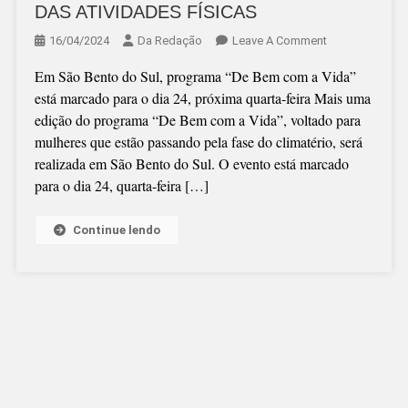
DAS ATIVIDADES FÍSICAS
On
16/04/2024
Da Redação
Leave A Comment
EVENTO
Em São Bento do Sul, programa “De Bem com a Vida”
PARA
está marcado para o dia 24, próxima quarta-feira Mais uma
MULHERES
edição do programa “De Bem com a Vida”, voltado para
ACIMA
mulheres que estão passando pela fase do climatério, será
DOS
realizada em São Bento do Sul. O evento está marcado
40
para o dia 24, quarta-feira […]
ABORDA
IMPACTOS
E
Continue lendo
DESAFIOS
DAS
ATIVIDADES
FÍSICAS