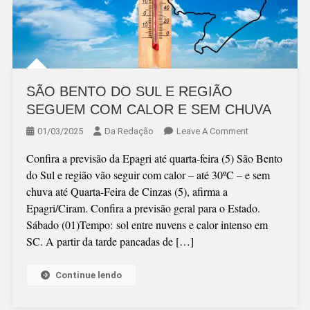
SÃO BENTO DO SUL E REGIÃO
SEGUEM COM CALOR E SEM CHUVA
On
01/03/2025
Da Redação
Leave A Comment
SÃO
Confira a previsão da Epagri até quarta-feira (5) São Bento
BENTO
do Sul e região vão seguir com calor – até 30ºC – e sem
DO
chuva até Quarta-Feira de Cinzas (5), afirma a
SUL
Epagri/Ciram. Confira a previsão geral para o Estado.
E
Sábado (01)Tempo: sol entre nuvens e calor intenso em
REGIÃO
SC. A partir da tarde pancadas de […]
SEGUEM
COM
CALOR
Continue lendo
E
SEM