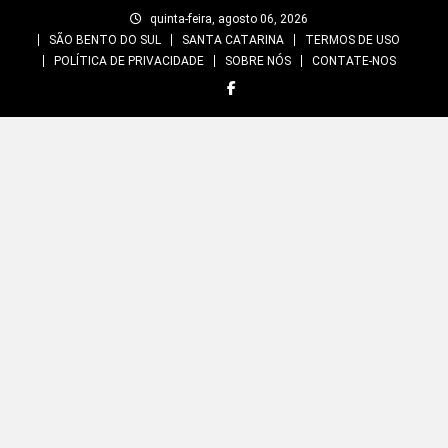
Skip
quinta-feira, agosto 06, 2026
to
SÃO BENTO DO SUL
SANTA CATARINA
TERMOS DE USO
content
POLÍTICA DE PRIVACIDADE
SOBRE NÓS
CONTATE-NOS