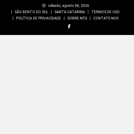
Skip
sábado, agosto 08, 2026
to
SÃO BENTO DO SUL
SANTA CATARINA
TERMOS DE USO
content
POLÍTICA DE PRIVACIDADE
SOBRE NÓS
CONTATE-NOS