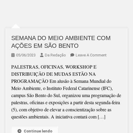
SEMANA DO MEIO AMBIENTE COM
AÇÕES EM SÃO BENTO
On
05/06/2023
Da Redação
Leave A Comment
SEMANA
PALESTRAS, OFICINAS, WORKSHOP E
DO
DISTRIBUIÇÃO DE MUDAS ESTÃO NA
MEIO
PROGRAMAÇÃO Em alusão à Semana Mundial do
AMBIENTE
Meio Ambiente, o Instituto Federal Catarinense (IFC),
COM
campus São Bento do Sul, organizou uma programação de
AÇÕES
palestras, oficinas e exposições a partir desta segunda-feira
EM
(5), com objetivo de elevar a conscientização sobre as
SÃO
questões ambientais. A iniciativa contará com […]
BENTO
Continue lendo