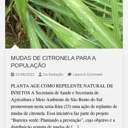
MUDAS DE CITRONELA PARA A
POPULAÇÃO
On
23/06/2023
Da Redação
Leave A Comment
MUDAS
PLANTA AGE COMO REPELENTE NATURAL DE
DE
INSETOS A Secretaria de Saúde e Secretaria de
CITRONELA
Agricultura e Meio Ambiente de São Bento do Sul
PARA
promoveram nesta sexta-feira (23) uma ação de replantio de
A
mudas de citronela. Essa iniciativa faz parte do projeto
POPULAÇÃO
“Barreira verde: Plantando a prevenção”, cujo objetivo é a
distribuição gratuita de mudas de […]