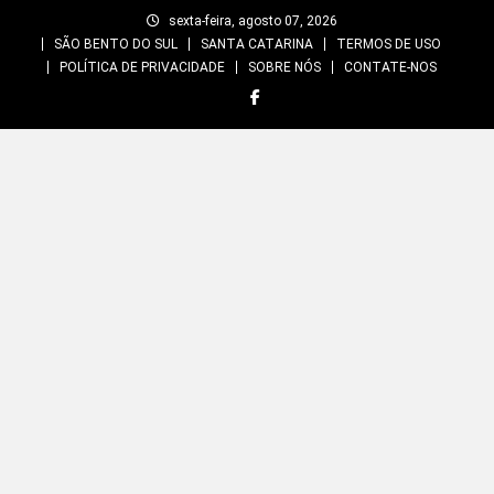
Skip
sexta-feira, agosto 07, 2026
to
SÃO BENTO DO SUL
SANTA CATARINA
TERMOS DE USO
content
POLÍTICA DE PRIVACIDADE
SOBRE NÓS
CONTATE-NOS