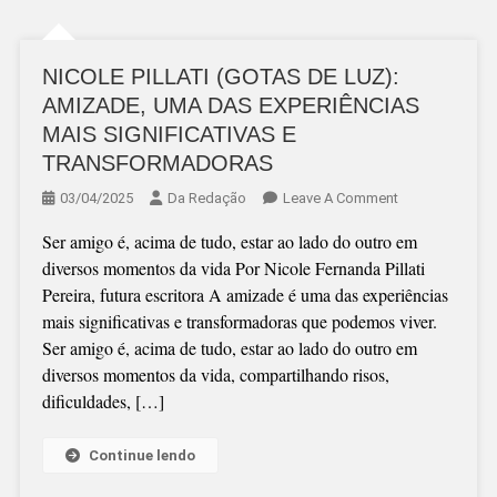
NICOLE PILLATI (GOTAS DE LUZ):
AMIZADE, UMA DAS EXPERIÊNCIAS
MAIS SIGNIFICATIVAS E
TRANSFORMADORAS
On
03/04/2025
Da Redação
Leave A Comment
NICOLE
Ser amigo é, acima de tudo, estar ao lado do outro em
PILLATI
diversos momentos da vida Por Nicole Fernanda Pillati
(GOTAS
Pereira, futura escritora A amizade é uma das experiências
DE
mais significativas e transformadoras que podemos viver.
LUZ):
Ser amigo é, acima de tudo, estar ao lado do outro em
AMIZADE,
diversos momentos da vida, compartilhando risos,
UMA
dificuldades, […]
DAS
EXPERIÊNCIAS
MAIS
Continue lendo
SIGNIFICATIVA