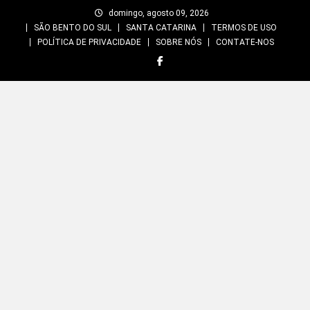
Skip
domingo, agosto 09, 2026
to
SÃO BENTO DO SUL
SANTA CATARINA
TERMOS DE USO
content
POLÍTICA DE PRIVACIDADE
SOBRE NÓS
CONTATE-NOS