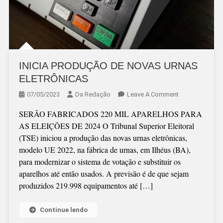
INICIA PRODUÇÃO DE NOVAS URNAS
ELETRÔNICAS
On
07/05/2023
Da Redação
Leave A Comment
INICIA
SERÃO FABRICADOS 220 MIL APARELHOS PARA
PRODUÇÃO
AS ELEIÇÕES DE 2024 O Tribunal Superior Eleitoral
DE
(TSE) iniciou a produção das novas urnas eletrônicas,
NOVAS
modelo UE 2022, na fábrica de urnas, em Ilhéus (BA),
URNAS
para modernizar o sistema de votação e substituir os
ELETRÔNICAS
aparelhos até então usados. A previsão é de que sejam
produzidos 219.998 equipamentos até […]
Continue lendo