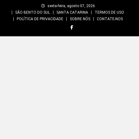
Skip
sexta-feira, agosto 07, 2026
to
SÃO BENTO DO SUL
SANTA CATARINA
TERMOS DE USO
content
POLÍTICA DE PRIVACIDADE
SOBRE NÓS
CONTATE-NOS