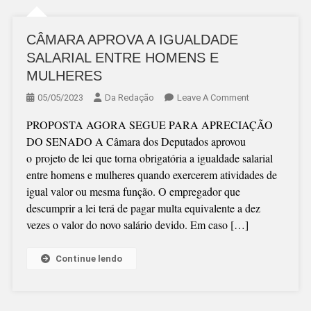
CÂMARA APROVA A IGUALDADE
SALARIAL ENTRE HOMENS E
MULHERES
On
05/05/2023
Da Redação
Leave A Comment
CÂMARA
PROPOSTA AGORA SEGUE PARA APRECIAÇÃO
APROVA
DO SENADO A Câmara dos Deputados aprovou
A
o projeto de lei que torna obrigatória a igualdade salarial
IGUALDADE
entre homens e mulheres quando exercerem atividades de
SALARIAL
igual valor ou mesma função. O empregador que
ENTRE
descumprir a lei terá de pagar multa equivalente a dez
HOMENS
vezes o valor do novo salário devido. Em caso […]
E
MULHERES
Continue lendo