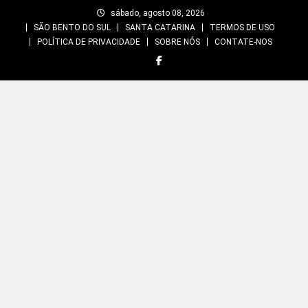
Skip
sábado, agosto 08, 2026
to
SÃO BENTO DO SUL
SANTA CATARINA
TERMOS DE USO
content
POLÍTICA DE PRIVACIDADE
SOBRE NÓS
CONTATE-NOS