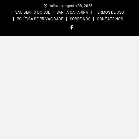
Skip
sábado, agosto 08, 2026
to
SÃO BENTO DO SUL
SANTA CATARINA
TERMOS DE USO
content
POLÍTICA DE PRIVACIDADE
SOBRE NÓS
CONTATE-NOS