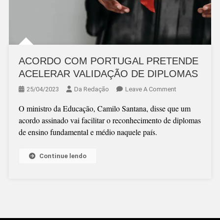
ACORDO COM PORTUGAL PRETENDE
ACELERAR VALIDAÇÃO DE DIPLOMAS
On
25/04/2023
Da Redação
Leave A Comment
ACORDO
O ministro da Educação, Camilo Santana, disse que um
COM
acordo assinado vai facilitar o reconhecimento de diplomas
PORTUGAL
de ensino fundamental e médio naquele país.
PRETENDE
ACELERAR
Continue lendo
VALIDAÇÃO
DE
DIPLOMAS